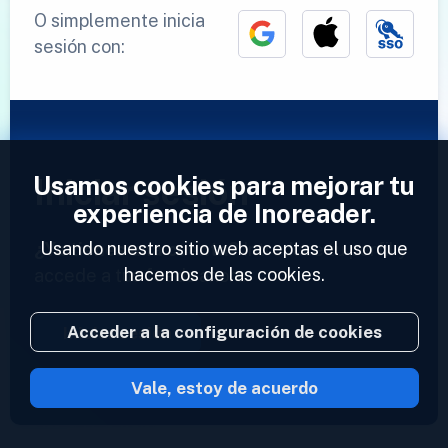
O simplemente inicia
sesión con:
Usamos cookies para mejorar tu
Iniciar sesión
experiencia de Inoreader.
Usando nuestro sitio web aceptas el uso que
¿Ya tienes una cuenta?
Introduce tu perfil y
hacemos de las cookies.
accede a tus feeds ahora.
Acceder a la configuración de cookies
Iniciar sesión
Vale, estoy de acuerdo
2023 © Inoreader