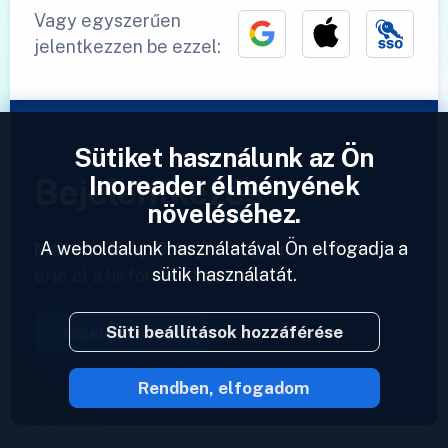
Vagy egyszerűen
jelentkezzen be ezzel:
Sütiket használunk az Ön
Inoreader élményének
Bejelentkezés
növeléséhez.
A weboldalunk használatával Ön elfogadja a
Már van fiókja?
Adjon meg egy profilt és
sütik használatát.
érje el a hírforrásait azonnal.
Süti beállítások hozzáférése
Bejelentkezés
Rendben, elfogadom
2023 © Inoreader