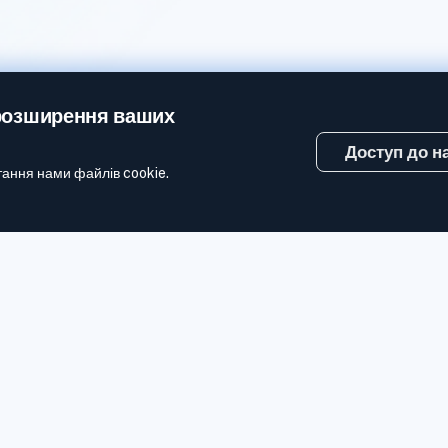
розширення ваших
Доступ до н
тання нами файлів cookie.
,