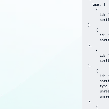
  tags: [

    {

      id: 
      sorti
},

    {

      id: 
      sorti
},

    {

      id: 
      sorti
},

    {

      id: "
      sorti
      type:
      unrea
      unsee
},

    {
