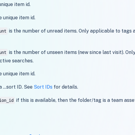
unique item id.
e unique item id.
is the number of unread items. Only applicable to tags 
unt
is the number of unseen items (new since last visit). Onl
unt
ctive searches.
e unique item id.
a ...sort ID. See
Sort IDs
for details.
if this is available, then the folder/tag is a team asse
ion_id