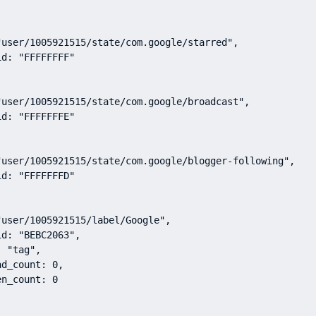
"user/1005921515/state/com.google/starred",

d: "FFFFFFFF"

"user/1005921515/state/com.google/broadcast",

d: "FFFFFFFE"

"user/1005921515/state/com.google/blogger-following",

d: "FFFFFFFD"

user/1005921515/label/Google",

d: "BEBC2063",

 "tag",

d_count: 0,

n_count: 0
