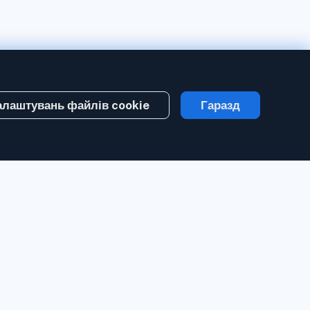
алаштувань файлів cookie
Гаразд
Зареєструватися