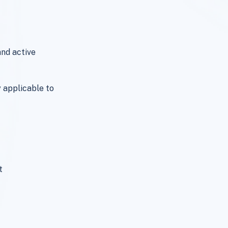
and active
y applicable to
t