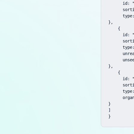
      id: "
      sorti
      type:
},

    {

      id: 
      sorti
      type:
      unrea
      unsee
},

    {

      id: 
      sorti
      type:
      organ
}

]

}