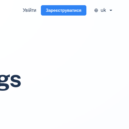
Увійти
uk
Зареєструватися
gs