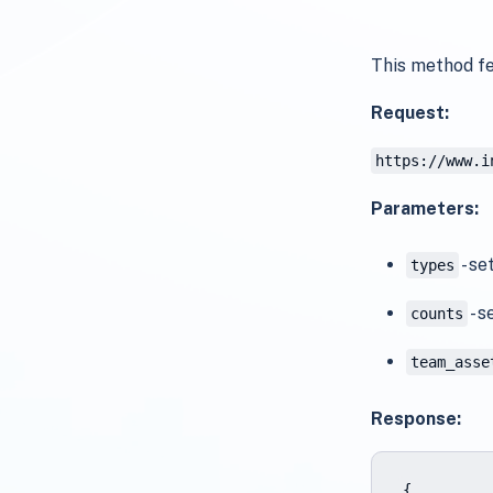
This method fe
Request:
https://www.i
Parameters:
- se
types
- s
counts
team_asse
Response:
{
