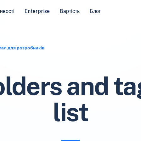
ивості
Enterprise
Вартість
Блог
тал для розробників
olders and ta
list