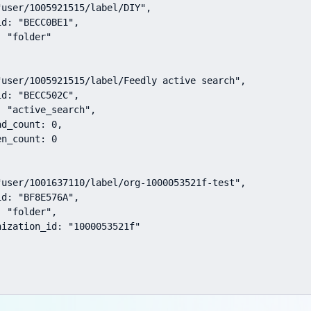
user/1005921515/label/DIY",

d: "BECC0BE1",

 "folder"

"user/1005921515/label/Feedly active search",

d: "BECC502C",

 "active_search",

d_count: 0,

n_count: 0

"user/1001637110/label/org-1000053521f-test",

d: "BF8E576A",

 "folder",

ization_id: "1000053521f"
