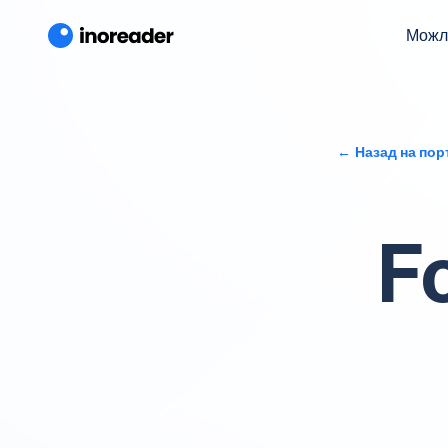
Можл
Назад на пор
F