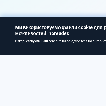
Ми використовуємо файли cookie для 
можливостей Inoreader.
Використовуючи наш вебсайт, ви погоджуєтеся на викорис
З Inoreader інформація надходить до вас за хвилину після
публікації.
Стежте за вебсайтами, стрічками соціальних мереж
блогами та інформаційними бюлетенями. Стежте за
матеріалами, які є важливими саме для вас.