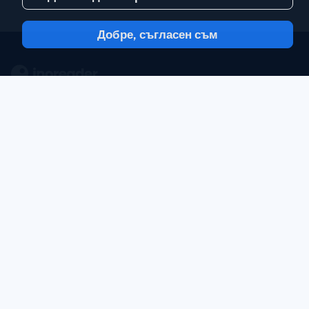
Добре, съгласен съм
С Inoreader, информацията идва до вас,
в минутата в която е налична.
Следвайте
сайтове, емисии на социални медии,
подкасти, блогове и нюзлетъри.
Насладете се на това, което е важно за
вас, всичко на едно място.