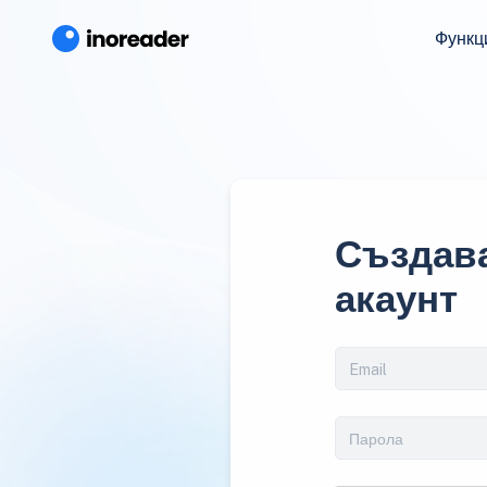
Функц
Създава
акаунт