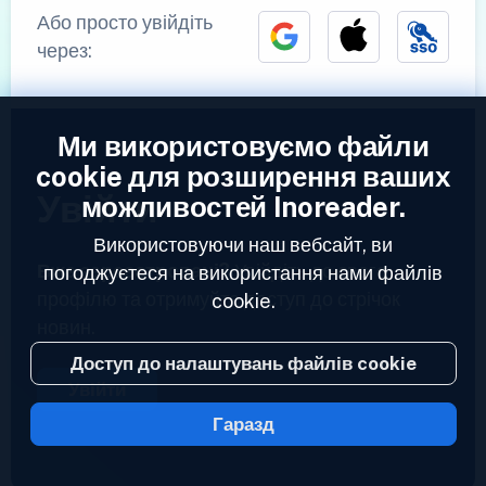
Або просто увійдіть
через:
Ми використовуємо файли
cookie для розширення ваших
Увійти
можливостей Inoreader.
Використовуючи наш вебсайт, ви
Вже зареєстровані?
Увійдіть до свого
погоджуєтеся на використання нами файлів
профілю та отримуйте доступ до стрічок
cookie.
новин.
Доступ до налаштувань файлів cookie
Увійти
Гаразд
2023 © Inoreader