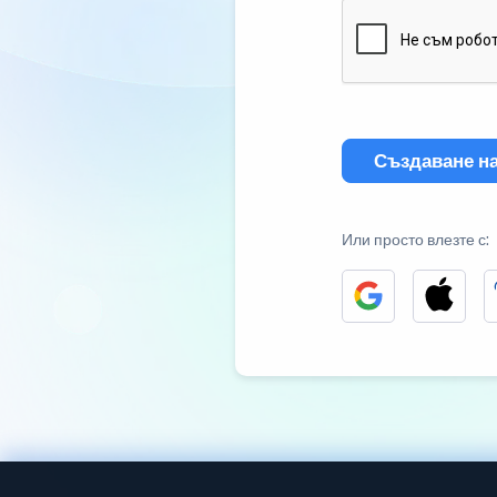
Създаване на
Или просто влезте с: