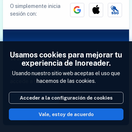
O simplemente inicia
sesión con:
Usamos cookies para mejorar tu
Iniciar sesión
experiencia de Inoreader.
Usando nuestro sitio web aceptas el uso que
¿Ya tienes una cuenta?
Introduce tu perfil y
hacemos de las cookies.
accede a tus feeds ahora.
Acceder a la configuración de cookies
Iniciar sesión
Vale, estoy de acuerdo
2023 © Inoreader