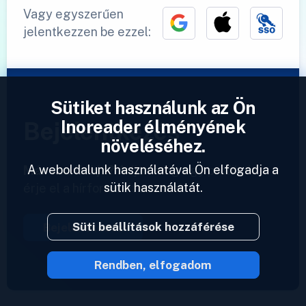
Vagy egyszerűen
jelentkezzen be ezzel:
Sütiket használunk az Ön
Inoreader élményének
Bejelentkezés
növeléséhez.
A weboldalunk használatával Ön elfogadja a
Már van fiókja?
Adjon meg egy profilt és
sütik használatát.
érje el a hírforrásait azonnal.
Süti beállítások hozzáférése
Bejelentkezés
Rendben, elfogadom
2023 © Inoreader