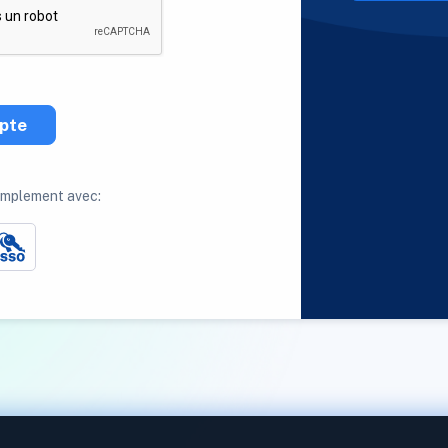
pte
implement avec: