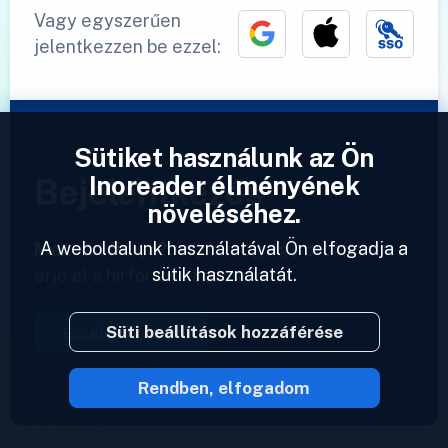
Vagy egyszerűen
jelentkezzen be ezzel:
Sütiket használunk az Ön
Inoreader élményének
Bejelentkezés
növeléséhez.
A weboldalunk használatával Ön elfogadja a
Már van fiókja?
Adjon meg egy profilt és
sütik használatát.
érje el a hírforrásait azonnal.
Süti beállítások hozzáférése
Bejelentkezés
Rendben, elfogadom
2023 © Inoreader