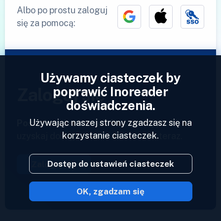
Albo po prostu zaloguj
się za pomocą:
Używamy ciasteczek by
poprawić Inoreader
Zaloguj się
doświadczenia.
Używając naszej strony zgadzasz się na
Posiadasz już konto?
Podaj swój profil i
korzystanie ciasteczek.
uzyskaj dostęp do swoich kanałów teraz.
Dostęp do ustawień ciasteczek
Zaloguj się
OK, zgadzam się
2023 © Inoreader